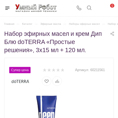
0
Главная
—
Каталог
—
Эфирные масла
—
Наборы эфирных масел
—
Набор э
Набор эфирных масел и крем Дип
Блю doTERRA «Простые
решения», 3x15 мл + 120 мл.
Артикул:
60211561
Супер цена