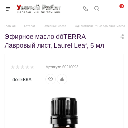
0
Главная
—
Каталог
—
Эфирные масла
—
Однокомпонентные эфирные масла
Эфирное масло dōTERRA
Лавровый лист, Laurel Leaf, 5 мл
Артикул:
60210093