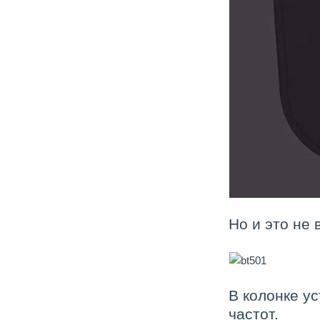
Но и это не 
В колонке у
частот.