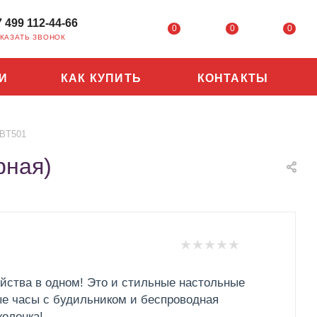
7 499 112-44-66
0
0
0
КАЗАТЬ ЗВОНОК
И
КАК КУПИТЬ
КОНТАКТЫ
 BT501
рная)
ойства в одном!
Это и стильные настольные
ые часы с будильником и беспроводная
колонка!