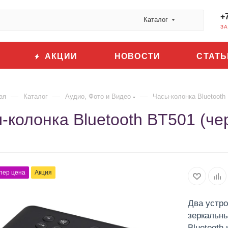
+
Каталог
ЗА
АКЦИИ
НОВОСТИ
СТАТЬ
—
—
—
ая
Каталог
Аудио, Фото и Видео
Часы-колонка Bluetooth
-колонка Bluetooth BT501 (че
пер цена
Акция
Два устр
зеркальн
Bluetooth 